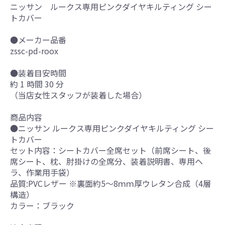
ニッサン ルークス専用ピンクダイヤキルティング シー
トカバー
●メーカー品番
zssc-pd-roox
●装着目安時間
約 1 時間 30 分
（当店女性スタッフが装着した場合）
商品内容
●ニッサン ルークス専用ピンクダイヤキルティング シー
トカバー
セット内容：シートカバー全席セット（前席シート、後
席シート、枕、肘掛けの全席分、装着説明書、専用ヘ
ラ、作業用手袋）
品質:PVCレザー ※裏面約5～8ｍｍ厚ウレタン合成（4層
構造）
カラー：ブラック