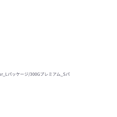
Four_Lパッケージ/300Gプレミアム_Sパ