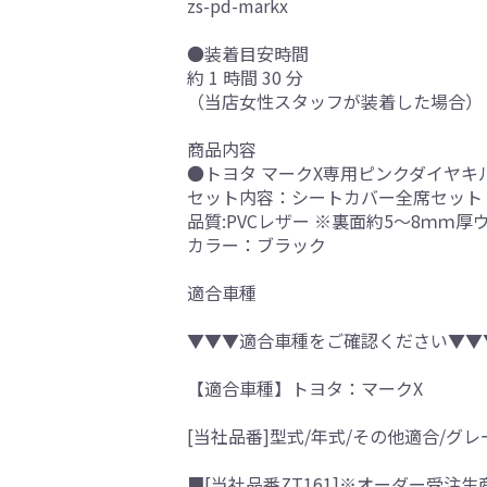
zs-pd-markx
●装着目安時間
約 1 時間 30 分
（当店女性スタッフが装着した場合）
商品内容
●トヨタ マークX専用ピンクダイヤキ
セット内容：シートカバー全席セット
品質:PVCレザー ※裏面約5～8ｍｍ
カラー：ブラック
適合車種
▼▼▼適合車種をご確認ください▼▼
【適合車種】トヨタ：マークX
[当社品番]型式/年式/その他適合/グレ
■[当社品番ZT161]※オーダー受注生