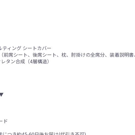
ルティング シートカバー
（前席シート、後席シート、枕、肘掛けの全席分、装着説明書
厚ウレタン合成（4層構造）
▼
ード
産につき約45-60日後お届け(代引き不可)