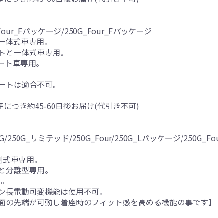
our_Fパッケージ/250G_Four_Fパッケージ
一体式車専用。
トと一体式車専用。
シート車専用。
。
ートは適合不可。
産につき約45-60日後お届け(代引き不可)
/250G_リミテッド/250G_Four/250G_Lパッケージ/250G_
割式車専用。
と分離型専用。
用。
ン長電動可変機能は使用不可。
面の先端が可動し着座時のフィット感を高める機能の事です】
。