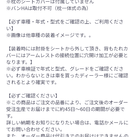
※枕のシートカバーは付属していません
※バンHAは取付不可（枕一体式の為）
【必ず車種・年式・型式をご確認の上、ご利用くださ
い】
※画像は他車種の装着イメージです。。
【装着時には肘掛をシートから外して頂き、背もたれカ
バーにはアームレストの接続位置に穴開け加工が必要と
なります。】
※必ず車検証で年式と型式、グレードをご確認くださ
い。わからないときは車を買ったディーラー様にご確認
されるとより確実です。
【必ずご確認ください】
※この商品はご注文の品番により、ご注文後のオーダー
受注生産でお届けまでに約45日～60日の期間が必要で
す。
詳しい納期をお知りになりたい場合は、電話かメールに
てお問い合わせください。
また、オーダー商品は代引きでのお届けはできませんの