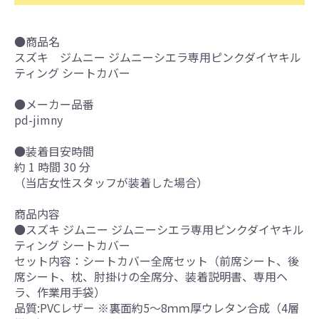
●商品名
スズキ ジムニー ジムニーシエラ専用ピンクダイヤキル
ティング シートカバー
●メーカー品番
pd-jimny
●装着目安時間
約 1 時間 30 分
（当店女性スタッフが装着した場合）
商品内容
●スズキ ジムニー ジムニーシエラ専用ピンクダイヤキル
ティング シートカバー
セット内容：シートカバー全席セット（前席シート、後
席シート、枕、肘掛けの全席分、装着説明書、専用ヘ
ラ、作業用手袋）
品質:PVCレザー ※裏面約5～8ｍｍ厚ウレタン合成（4層