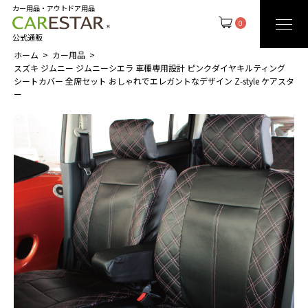
カー用品・アウトドア用品
0
公式通販
ホーム
カー用品
スズキ ジムニー ジムニーシエラ 車種専用設計 ピンクダイヤキルティング
シートカバー 全席セット おしゃれでエレガントなデザイン Z-style ケアスタ
ー