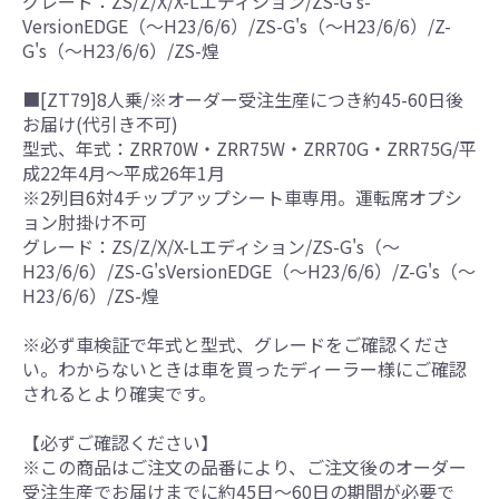
グレード：ZS/Z/X/X-Lエディション/ZS-G's-
VersionEDGE（～H23/6/6）/ZS-G's（～H23/6/6）/Z-
G's（～H23/6/6）/ZS-煌
■[ZT79]8人乗/※オーダー受注生産につき約45-60日後
お届け(代引き不可)
型式、年式：ZRR70W・ZRR75W・ZRR70G・ZRR75G/平
成22年4月～平成26年1月
※2列目6対4チップアップシート車専用。運転席オプシ
ョン肘掛け不可
グレード：ZS/Z/X/X-Lエディション/ZS-G's（～
H23/6/6）/ZS-G'sVersionEDGE（～H23/6/6）/Z-G's（～
H23/6/6）/ZS-煌
※必ず車検証で年式と型式、グレードをご確認くださ
い。わからないときは車を買ったディーラー様にご確認
されるとより確実です。
【必ずご確認ください】
※この商品はご注文の品番により、ご注文後のオーダー
受注生産でお届けまでに約45日～60日の期間が必要で