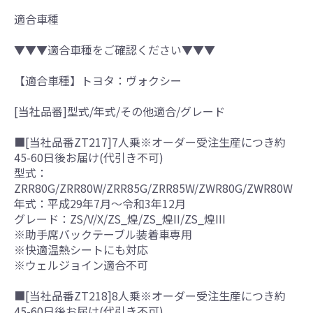
適合車種
▼▼▼適合車種をご確認ください▼▼▼
【適合車種】トヨタ：ヴォクシー
[当社品番]型式/年式/その他適合/グレード
■[当社品番ZT217]7人乗※オーダー受注生産につき約
45-60日後お届け(代引き不可)
型式：
ZRR80G/ZRR80W/ZRR85G/ZRR85W/ZWR80G/ZWR80W
年式：平成29年7月～令和3年12月
グレード：ZS/V/X/ZS_煌/ZS_煌II/ZS_煌III
※助手席バックテーブル装着車専用
※快適温熱シートにも対応
※ウェルジョイン適合不可
■[当社品番ZT218]8人乗※オーダー受注生産につき約
45-60日後お届け(代引き不可)