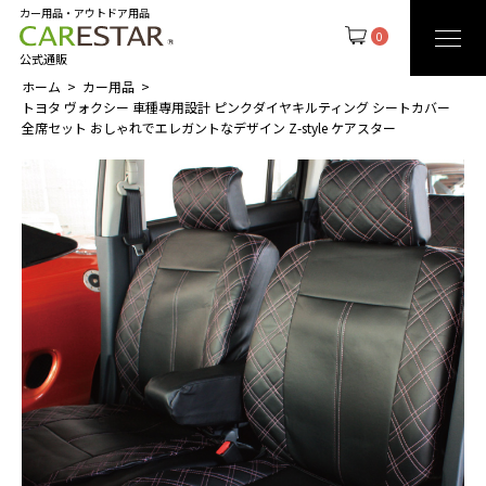
カー用品・アウトドア用品
0
公式通販
ホーム
カー用品
トヨタ ヴォクシー 車種専用設計 ピンクダイヤキルティング シートカバー
全席セット おしゃれでエレガントなデザイン Z-style ケアスター