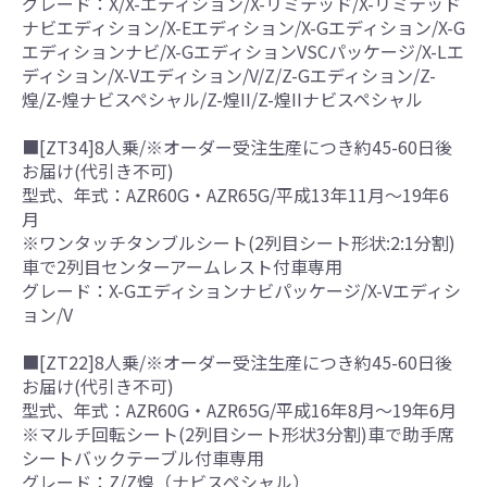
グレード：X/X-エディション/X-リミテッド/X-リミテッド
ナビエディション/X-Eエディション/X-Gエディション/X-G
エディションナビ/X-GエディションVSCパッケージ/X-Lエ
ディション/X-Vエディション/V/Z/Z-Gエディション/Z-
煌/Z-煌ナビスペシャル/Z-煌II/Z-煌IIナビスペシャル
■[ZT34]8人乗/※オーダー受注生産につき約45-60日後
お届け(代引き不可)
型式、年式：AZR60G・AZR65G/平成13年11月～19年6
月
※ワンタッチタンブルシート(2列目シート形状:2:1分割)
車で2列目センターアームレスト付車専用
グレード：X-Gエディションナビパッケージ/X-Vエディシ
ョン/V
■[ZT22]8人乗/※オーダー受注生産につき約45-60日後
お届け(代引き不可)
型式、年式：AZR60G・AZR65G/平成16年8月～19年6月
※マルチ回転シート(2列目シート形状3分割)車で助手席
シートバックテーブル付車専用
グレード：Z/Z煌（ナビスペシャル）