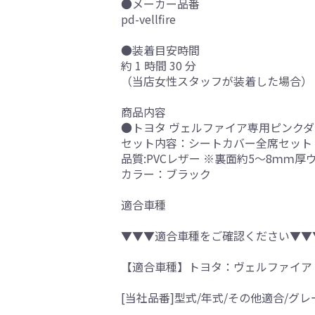
●メーカー品番
pd-vellfire
●装着目安時間
約 1 時間 30 分
（当店女性スタッフが装着した場合）
商品内容
●トヨタ ヴェルファイア専用ピンクダ
セット内容：シートカバー全席セット
品質:PVCレザー ※裏面約5～8ｍｍ
カラー：ブラック
適合車種
▼▼▼適合車種をご確認ください▼▼
【適合車種】トヨタ：ヴェルファイア
[当社品番]型式/年式/その他適合/グレ