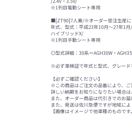
/2.4V・3.5V/
※1列目電動シート専用
■[ZT90]7人乗/※オーダー受注生産に
年式、型式：平成23年10月～27年1月/
ハイブリッドX/
※1列目手動シート専用
◎型式詳細：30系＝AGH30W・AGH35W
※必ず車検証で年式と型式、グレード
【必ずご確認ください】
※この商品はご注文の品番により、ご
詳しい納期をお知りになりたい場合は
また、オーダー商品は代引きでのお届
また、発送は佐川急便ですが地域によ
【画像はイメージで他車種のものです