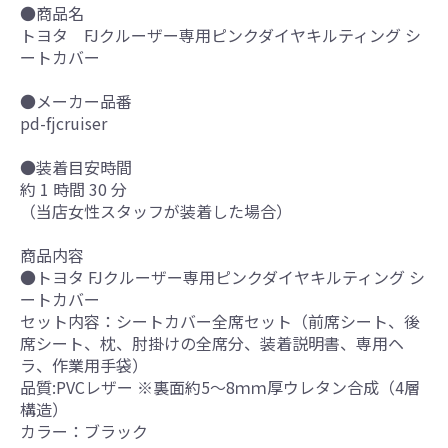
●商品名
トヨタ FJクルーザー専用ピンクダイヤキルティング シ
ートカバー
●メーカー品番
pd-fjcruiser
●装着目安時間
約 1 時間 30 分
（当店女性スタッフが装着した場合）
商品内容
●トヨタ FJクルーザー専用ピンクダイヤキルティング シ
ートカバー
セット内容：シートカバー全席セット（前席シート、後
席シート、枕、肘掛けの全席分、装着説明書、専用ヘ
ラ、作業用手袋）
品質:PVCレザー ※裏面約5～8ｍｍ厚ウレタン合成（4層
構造）
カラー：ブラック