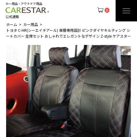
カー用品・アウトドア用品
0
公式通販
ホーム
カー用品
トヨタ C-HR(シーエイチアール) 車種専用設計 ピンクダイヤキルティング シ
ートカバー 全席セット おしゃれでエレガントなデザイン Z-style ケアスター