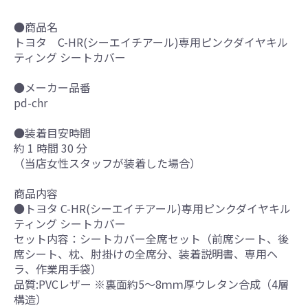
●商品名
トヨタ C-HR(シーエイチアール)専用ピンクダイヤキル
ティング シートカバー
●メーカー品番
pd-chr
●装着目安時間
約 1 時間 30 分
（当店女性スタッフが装着した場合）
商品内容
●トヨタ C-HR(シーエイチアール)専用ピンクダイヤキル
ティング シートカバー
セット内容：シートカバー全席セット（前席シート、後
席シート、枕、肘掛けの全席分、装着説明書、専用ヘ
ラ、作業用手袋）
品質:PVCレザー ※裏面約5～8ｍｍ厚ウレタン合成（4層
構造）