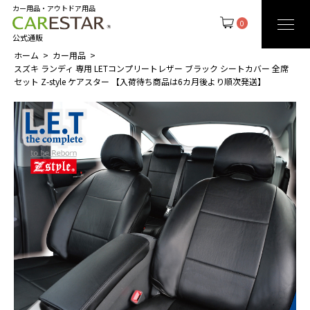
カー用品・アウトドア用品
0
公式通販
ホーム
カー用品
スズキ ランディ 専用 LETコンプリートレザー ブラック シートカバー 全席
セット Z-style ケアスター 【入荷待ち商品は6カ月後より順次発送】