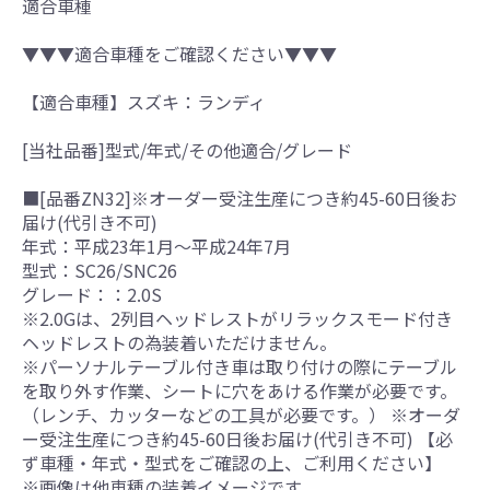
適合車種
▼▼▼適合車種をご確認ください▼▼▼
【適合車種】スズキ：ランディ
[当社品番]型式/年式/その他適合/グレード
■[品番ZN32]※オーダー受注生産につき約45-60日後お
届け(代引き不可)
年式：平成23年1月～平成24年7月
型式：SC26/SNC26
グレード：：2.0S
※2.0Gは、2列目ヘッドレストがリラックスモード付き
ヘッドレストの為装着いただけません。
※パーソナルテーブル付き車は取り付けの際にテーブル
を取り外す作業、シートに穴をあける作業が必要です。
（レンチ、カッターなどの工具が必要です。） ※オーダ
ー受注生産につき約45-60日後お届け(代引き不可) 【必
ず車種・年式・型式をご確認の上、ご利用ください】
※画像は他車種の装着イメージです。。