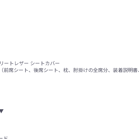
プリートレザー シートカバー
（前席シート、後席シート、枕、肘掛けの全席分、装着説明書
り
▼
ード