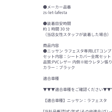
●メーカー品番
zs-let-lafesta
●装着目安時間
約 1 時間 30 分
（当店女性スタッフが装着した場合）
商品内容
●ニッサン ラフェスタ専用LETコン
セット内容：シートカバー全席セット
品質:PVCレザー 内側※総ウレタン張
カラー：ブラック
適合車種
▼▼▼適合車種をご確認ください▼▼
【適合車種】ニッサン：ラフェスタ
[当社品番]型式/年式/その他適合/グレ