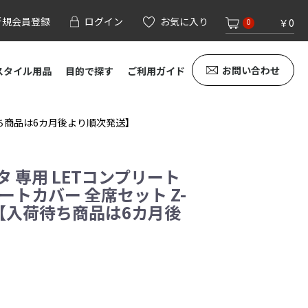
新規会員登録
ログイン
お気に入り
￥0
0
お問い合わせ
スタイル用品
目的で探す
ご利用ガイド
荷待ち商品は6カ月後より順次発送】
 専用 LETコンプリート
ートカバー 全席セット Z-
ー 【入荷待ち商品は6カ月後