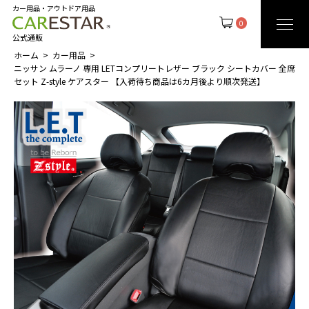
カー用品・アウトドア用品
0
公式通販
ホーム
カー用品
ニッサン ムラーノ 専用 LETコンプリートレザー ブラック シートカバー 全席
セット Z-style ケアスター 【入荷待ち商品は6カ月後より順次発送】