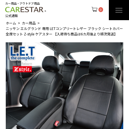
カー用品・アウトドア用品
0
公式通販
ホーム
カー用品
ニッサン エルグランド 専用 LETコンプリートレザー ブラック シートカバー
全席セット Z-style ケアスター 【入荷待ち商品は6カ月後より順次発送】