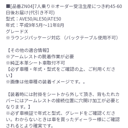
■[品番ZN04]7人乗り※オーダー受注生産につき約45-60
日後お届け(代引き不可)
型式：AVE50/ALE50/ATE50
年式：平成9年5月～11年8月
グレード:X
※ラウンジパッケージ対応 （バックテーブル使用不可）
【その他の適合情報】
※アームレストの脱着作業が必要
※純正本革シート車取付不可
【必ず車種・年式・型式をご確認の上、ご利用くださ
い】
※画像は他車種の装着イメージです。。
【装着時には肘掛をシートから外して頂き、背もたれカ
バーにはアームレストの接続位置に穴開け加工が必要と
なります。】
※必ず車検証で年式と型式、グレードをご確認くださ
い。わからないときは車を買ったディーラー様にご確認
されるとより確実です。