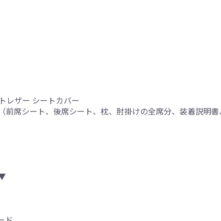
ートレザー シートカバー
（前席シート、後席シート、枕、肘掛けの全席分、装着説明書
り
▼
ード