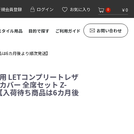
新規会員登録
ログイン
お気に入り
￥0
0
お問い合わせ
スタイル用品
目的で探す
ご利用ガイド
ち商品は6カ月後より順次発送】
用 LETコンプリートレザ
カバー 全席セット Z-
ー 【入荷待ち商品は6カ月後