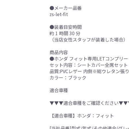
●メーカー品番
zs-let-fit
●装着目安時間
約 1 時間 30 分
（当店女性スタッフが装着した場合）
商品内容
●ホンダ フィット専用LETコンプリ
セット内容：シートカバー全席セット
品質:PVCレザー 内側※総ウレタン張
カラー：ブラック
適合車種
▼▼▼適合車種をご確認ください▼▼
【適合車種】ホンダ：フィット
[当社品番]型式/年式/その他適合/グレ