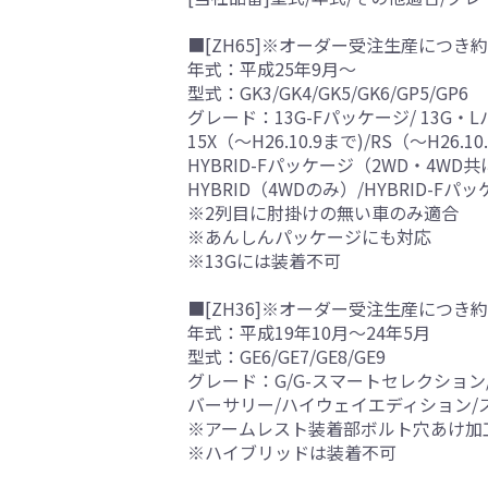
■[ZH65]※オーダー受注生産につき約
年式：平成25年9月～
型式：GK3/GK4/GK5/GK6/GP5/GP6
グレード：13G-Fパッケージ/ 13G・Lパッ
15X（～H26.10.9まで)/RS（～H2
HYBRID-Fパッケージ（2WD・4WD共
HYBRID（4WDのみ）/HYBRID-
※2列目に肘掛けの無い車のみ適合
※あんしんパッケージにも対応
※13Gには装着不可
■[ZH36]※オーダー受注生産につき約
年式：平成19年10月～24年5月
型式：GE6/GE7/GE8/GE9
グレード：G/G-スマートセレクション/G-F
バーサリー/ハイウェイエディション/ス
※アームレスト装着部ボルト穴あけ加
※ハイブリッドは装着不可