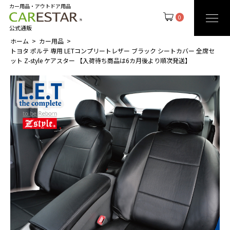
カー用品・アウトドア用品
0
公式通販
ホーム
カー用品
トヨタ ポルテ 専用 LETコンプリートレザー ブラック シートカバー 全席セ
ット Z-style ケアスター 【入荷待ち商品は6カ月後より順次発送】