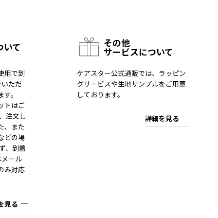
その他
ついて
サービスについて
使用で到
ケアスター公式通販では、ラッピン
をいただ
グサービスや生地サンプルをご用意
ます。
しております。
ットはご
一、注文し
詳細を見る
た、また
などの場
ず、到着
はメール
のみ対応
を見る