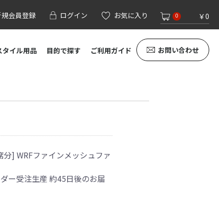
新規会員登録
ログイン
お気に入り
￥0
0
お問い合わせ
スタイル用品
目的で探す
ご利用ガイド
席分] WRFファインメッシュファ
オーダー受注生産 約45日後のお届