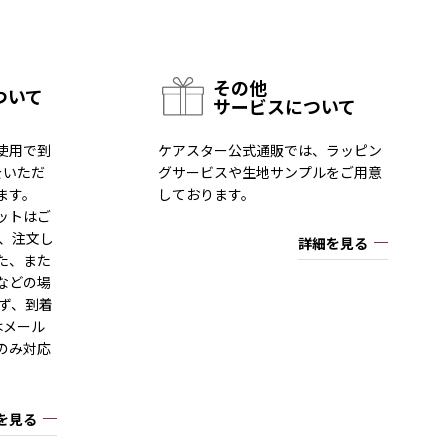
その他
ついて
サービスについて
使用で到
ケアスター公式通販では、ラッピン
をいただ
グサービスや生地サンプルをご用意
ます。
しております。
ットはご
一、注文し
詳細を見る
た、また
などの場
ず、到着
はメール
のみ対応
を見る