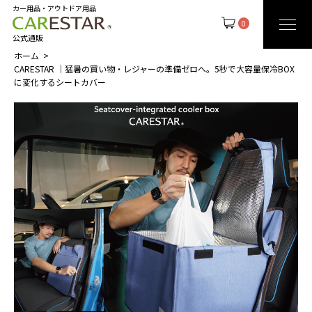
カー用品・アウトドア用品
0
公式通販
ホーム
CARESTAR │猛暑の買い物・レジャーの準備ゼロへ。5秒で大容量保冷BOX
に変化するシートカバー